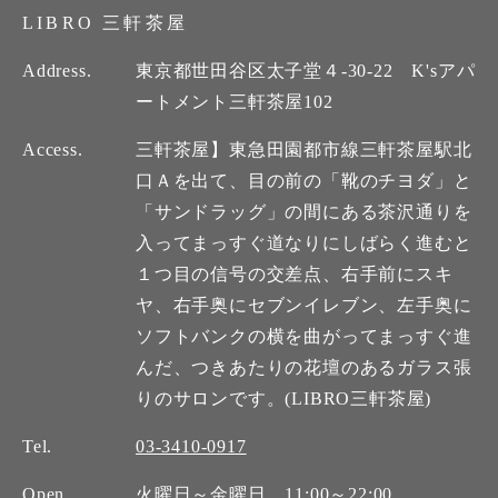
LIBRO 三軒茶屋
Address.
東京都世田谷区太子堂４-30-22 K'sアパ
ートメント三軒茶屋102
Access.
三軒茶屋】東急田園都市線三軒茶屋駅北
口Ａを出て、目の前の「靴のチヨダ」と
「サンドラッグ」の間にある茶沢通りを
入ってまっすぐ道なりにしばらく進むと
１つ目の信号の交差点、右手前にスキ
ヤ、右手奥にセブンイレブン、左手奥に
ソフトバンクの横を曲がってまっすぐ進
んだ、つきあたりの花壇のあるガラス張
りのサロンです。(LIBRO三軒茶屋)
Tel.
03-3410-0917
Open.
火曜日～金曜日 11:00～22:00