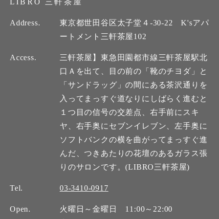
LIBRO 三軒茶屋
Address.
東京都世田谷区太子堂４-30-22 K'sアパ
ートメント三軒茶屋102
Access.
三軒茶屋】東急田園都市線三軒茶屋駅北
口Ａを出て、目の前の「靴のチヨダ」と
「サンドラッグ」の間にある茶沢通りを
入ってまっすぐ道なりにしばらく進むと
１つ目の信号の交差点、右手前にスキ
ヤ、右手奥にセブンイレブン、左手奥に
ソフトバンクの横を曲がってまっすぐ進
んだ、つきあたりの花壇のあるガラス張
りのサロンです。(LIBRO三軒茶屋)
Tel.
03-3410-0917
Open.
火曜日～金曜日 11:00～22:00